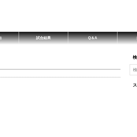
内
試合結果
Q＆A
検
ス